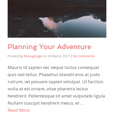
Planning Your Adventure
Posted by
Macugnaga
on
20 Marzo 2017
|
No Comments
Mauris id sapien nec neque luctus consequat
quis sed tellus. Phasellus blandit eros at justo
rutrum, vel posuere sapien volutpat. Ut facilisis
nulla at est ornare, vitae pharetra lectus
hendrerit. Pellentesque sit amet vulputate ligula.
Nullam suscipit hendrerit metus, et …
Read More