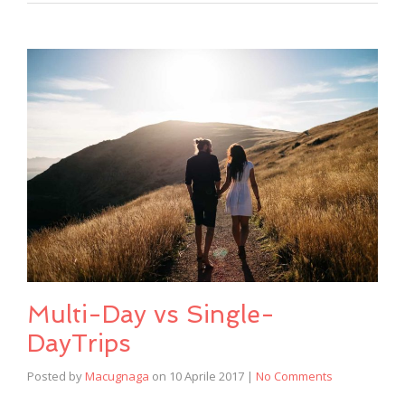
Multi-Day vs Single-
DayTrips
Posted by
Macugnaga
on
10 Aprile 2017
|
No Comments