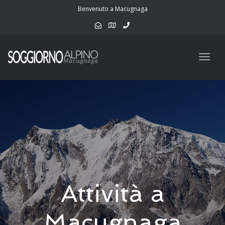
navig
Benvenuto a Macugnaga
Togg
navig
Attività a
Macugnaga