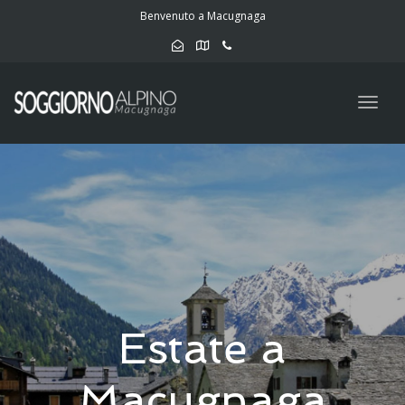
navig
Benvenuto a Macugnaga
Togg
navig
Estate a
Macugnaga