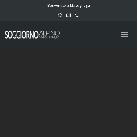
navig
Benvenuto a Macugnaga
Togg
navig