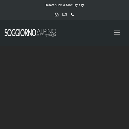
navig
Benvenuto a Macugnaga
Togg
navig