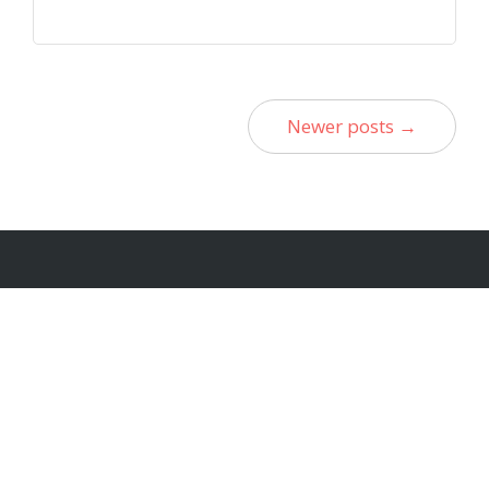
Newer posts →
Località Fornarelli,
Macugnaga,
Provincia del Verbano-Cusio-Ossola