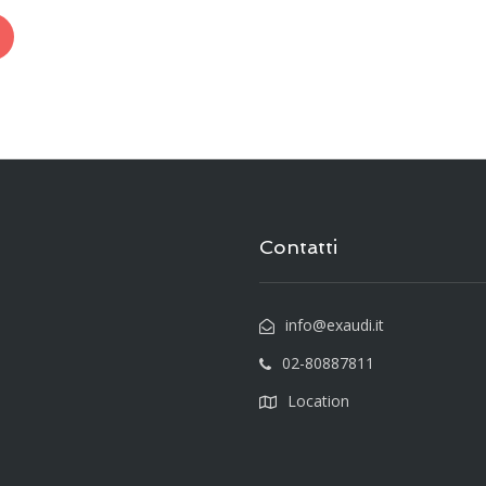
Contatti
info@exaudi.it
02-80887811
Location