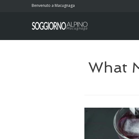
Benvenuto a Macugnaga
What M