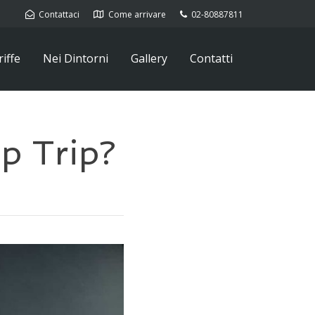
Contattaci
Come arrivare
02-80887811
iffe
Nei Dintorni
Gallery
Contatti
p Trip?