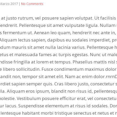
 Marzo 2017
|
No Comments
at justo rutrum, vel posuere sapien volutpat. Ut facilisis 
hendrerit. Pellentesque sit amet vulputate ligula. Nullam 
lus fermentum ut. Aenean leo quam, hendrerit nec ante i
Aliquam lectus sapien, dapibus eu sodales imperdiet, pr
ndum mauris sit amet nulla lacinia varius. Pellentesque 
 netus et malesuada fames ac turpis egestas. Nunc ut mal
ndisse fringilla at lorem et tempus. Phasellus mattis nisl
te libero sollicitudin. Fusce condimentum maximus dolor.
blandit non, tempor sit amet elit. Nam ac enim dolor.rnrnD
diet sapien semper quis. Cras libero justo, consectetur si
a. Aliquam eros ipsum, blandit non risus id, pellentesq
lestie. Vestibulum posuere efficitur erat, vel consecte
citur lacus. Suspendisse elementum at risus id sodales. 
llentesque habitant morbi tristique senectus et netus e