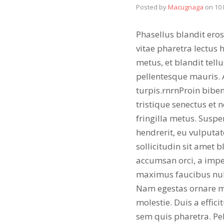
Posted by
Macugnaga
on
10
Phasellus blandit eros 
vitae pharetra lectus 
metus, et blandit tel
pellentesque mauris. 
turpis.rnrnProin bibe
tristique senectus et
fringilla metus. Suspe
hendrerit, eu vulputa
sollicitudin sit amet 
accumsan orci, a imper
maximus faucibus null
Nam egestas ornare mo
molestie. Duis a effi
sem quis pharetra. Pe