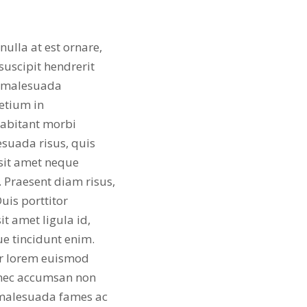
nulla at est ornare,
suscipit hendrerit
n, malesuada
etium in
habitant morbi
esuada risus, quis
 sit amet neque
 Praesent diam risus,
uis porttitor
t amet ligula id,
ue tincidunt enim.
tur lorem euismod
Donec accumsan non
t malesuada fames ac