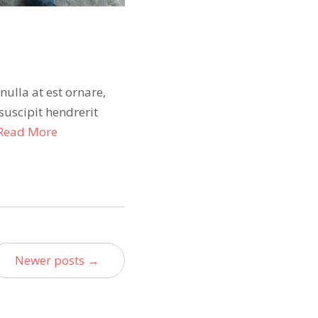
nulla at est ornare,
suscipit hendrerit
Read More
Newer posts →