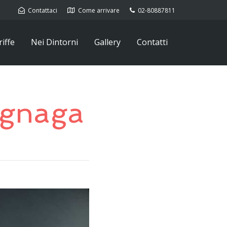
Contattaci
Come arrivare
02-80887811
iffe
Nei Dintorni
Gallery
Contatti
ugnaga