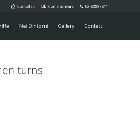
Contattaci
Come arrivare
02-80887811
iffe
Nei Dintorni
Gallery
Contatti
then turns