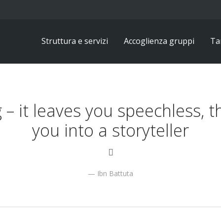
Struttura e servizi
Accoglienza gruppi
Tar
 – it leaves you speechless, 
you into a storyteller
Ibn Battuta