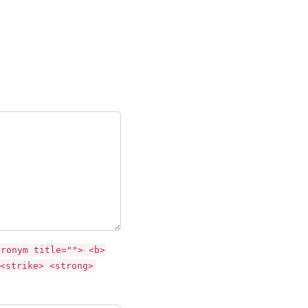
cronym title=""> <b>
<strike> <strong>