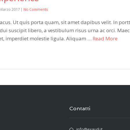
 Marzo 2017
|
No Comments
cus. Ut quis porta quam, sit amet dapibus velit. In portt
 dui suscipit libero, a vestibulum risus urna ac orci. Mae
amet, imperdiet molestie ligula. Aliquam …
Read More
Contatti
info@exaudi.it