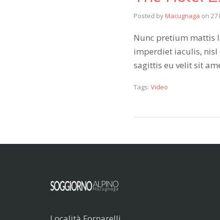
Posted by
Macugnaga
on
27
Nunc pretium mattis la
imperdiet iaculis, nisl
sagittis eu velit sit 
Tags:
Video
Località Fornarelli,