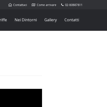
Contattaci
Come arrivare
02-80887811
iffe
Nei Dintorni
Gallery
Contatti