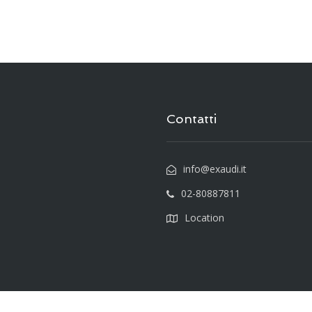
Contatti
info@exaudi.it
02-80887811
Location