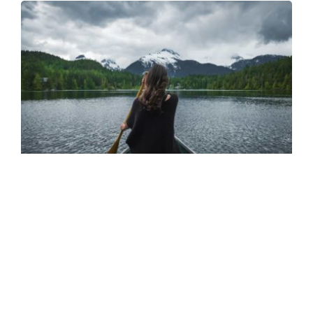
Uncategorized
Amazing Must See Top
10
Justo rutrum vel posuere sapien volutpat. Ut
facilisis nulla at est ornare, vitae pharetra