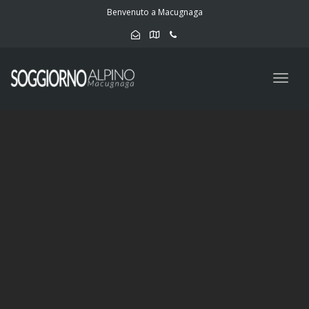
navig
Benvenuto a Macugnaga
Togg
navig